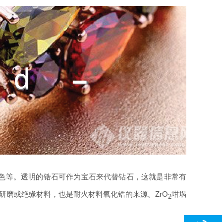
色等。透明的锆石可作为宝石来代替钻石，这就是非常有
作研磨或绝缘材料，也是耐火材料氧化锆的来源。ZrO
坩埚
2