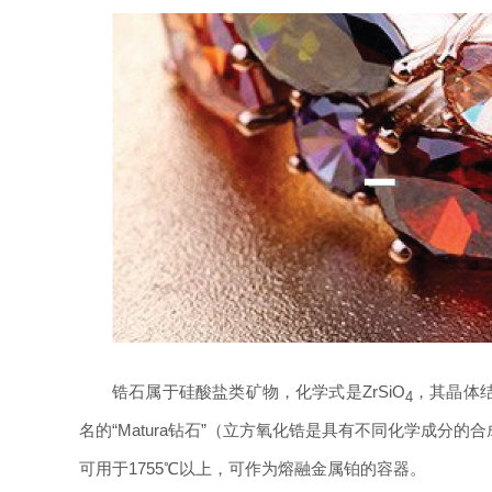
锆石属于硅酸盐类矿物，化学式是ZrSiO
，其晶体
4
名的“Matura钻石”（立方氧化锆是具有不同化学成
可用于1755℃以上，可作为熔融金属铂的容器。