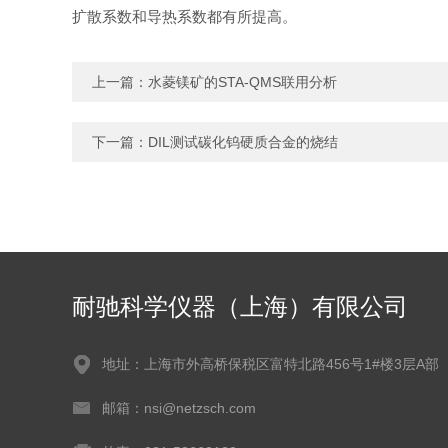
扩散系数和导热系数都有所提高。
上一篇：
水菱镁矿的STA-QMS联用分析
下一篇：
DIL测试碳化钨硬质合金的烧结
耐驰科学仪器（上海）有限公司
地址：上海市外高桥保税区富特北路456号1#楼3层A部
邮箱：nsi@netzsch.com