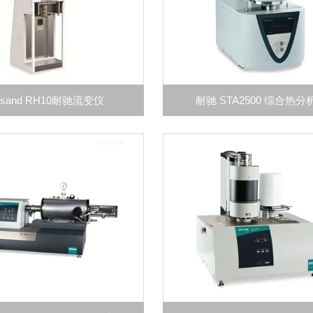
osand RH10耐驰流变仪
耐驰 STA2500 综合热分