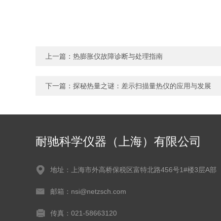
上一篇：
热膨胀仪故障诊断与处理指南
下一篇：
探秘热量之谜：差示扫描量热仪的应用与发展
耐驰科学仪器（上海）有限公司
地址：上海市外高桥保税区富特北路456号1#楼3层A部
邮箱：nsi@netzsch.com
传真：021-58663120