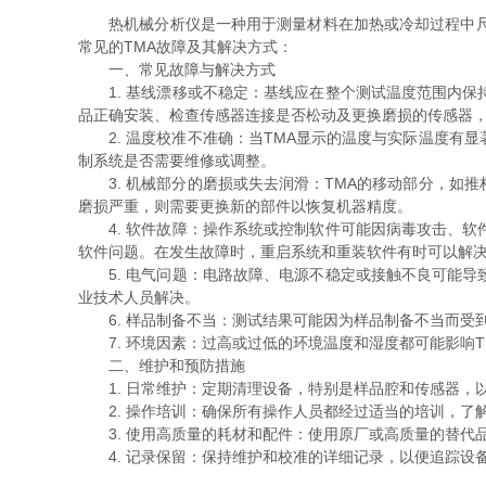
热机械分析仪是一种用于测量材料在加热或冷却过程中尺寸
常见的TMA故障及其解决方式：
一、常见故障与解决方式
1. 基线漂移或不稳定：基线应在整个测试温度范围内保
品正确安装、检查传感器连接是否松动及更换磨损的传感器
2. 温度校准不准确：当TMA显示的温度与实际温度有
制系统是否需要维修或调整。
3. 机械部分的磨损或失去润滑：TMA的移动部分，如
磨损严重，则需要更换新的部件以恢复机器精度。
4. 软件故障：操作系统或控制软件可能因病毒攻击、软
软件问题。在发生故障时，重启系统和重装软件有时可以解
5. 电气问题：电路故障、电源不稳定或接触不良可能导
业技术人员解决。
6. 样品制备不当：测试结果可能因为样品制备不当而受
7. 环境因素：过高或过低的环境温度和湿度都可能影响T
二、维护和预防措施
1. 日常维护：定期清理设备，特别是样品腔和传感器，
2. 操作培训：确保所有操作人员都经过适当的培训，了解
3. 使用高质量的耗材和配件：使用原厂或高质量的替代
4. 记录保留：保持维护和校准的详细记录，以便追踪设