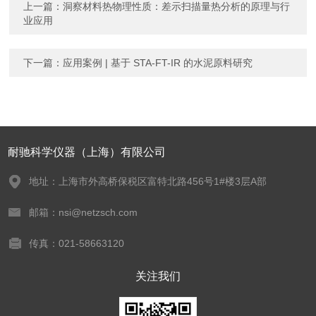
上一篇：
洞察材料热物理性质：差示扫描量热分析的原理与行
业应用
下一篇：
应用案例 | 基于 STA-FT-IR 的水泥原料研究
耐驰科学仪器（上海）有限公司
地址：上海市外高桥保税区富特北路456号1#楼3层A部
邮箱：nsi@netzsch.com
传真：021-58663120
关注我们