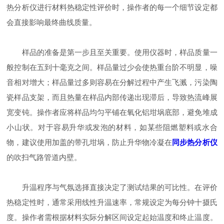
热分析仪进行材料热稳定性评价时，操作者的每一个细节设定都
会直接影响最终曲线质量。
样品的准备是第一步且至关重要。使用仪器时，样品质量一
般控制在五到十毫克之间。样品量过少会使热重台阶不明显，噪
音相对增大；样品量过多则容易在分解过程中产生飞溅，污染陶
瓷样品支架，而且热量在样品内部传递出现滞后，导致热流峰展
宽变钝。操作者应将样品均匀平铺在氧化铝坩埚底部，避免堆成
小山状。对于容易升华或发泡的材料，如某些阻燃塑料或水合
物，建议使用加盖的带孔坩埚，防止升华物冷凝在
同步热分析仪
的吹扫气路管道内壁。
升温程序与气氛选择直接决定了测试结果的可比性。在评价
热稳定性时，通常采用线性升温速率，常规设定为每分钟十摄氏
度。操作者需根据材料实际分解区间设定起始温度和终止温度。