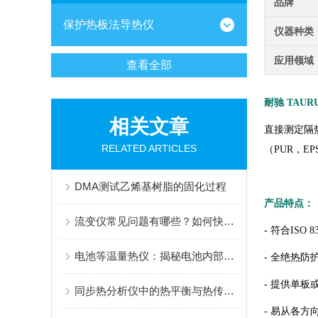
品牌
保护热板法导热仪
仪器种类
应用领域
查看全部
耐驰 TAURU
相关文章
直接测定隔
RELATED ARTICLES
（PUR，E
DMA测试乙烯基树脂的固化过程
产品特点：
流变仪常见问题有哪些？如何快速排查解决
- 符合ISO 8
电池等温量热仪：揭秘电池内部能量变化的工具
- 全绝热防
- 提供单板
同步热分析仪中的热平衡与热传导机制解析
- 易从各方