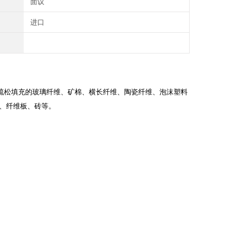
面议
进口
疏松填充的玻璃纤维、矿棉、横长纤维、陶瓷纤维、泡沫塑料
木材、纤维板、砖等。