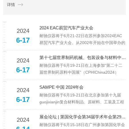
详情
量条件的不同设置会影响粘度曲线的形态及其准确性，因此合理
优...
2024 EAC易贸汽车产业大会
2024
耐驰仪器将于6月21-22日在苏州参加2024EAC
6-17
易贸汽车产业大会。从2002年开始在中国举办的
活动，EAC2024是一个全球视野、适用技术和商
业价值的平台，聚焦新能源和智能技术带来的产
第十七届世界制药机械、包装设备与材料中国展
2024
业变量，包括但不限于新能源汽车热能管理、动
耐驰仪器将于6月19-21日在上海参加“第二十二
6-17
力电池、座舱内饰、雷达、视觉、激光雷达、
届世界制药原料中国展”（CPHIChina2024）
IMS、N...
暨“第十七届世界制药机械、包装设备与材料中国
展”（PMECChina2024）。本届展会预计将汇聚
SAMPE 中国 2024年会
2024
90,000+人次海内外观众，以21万平方米展示规
耐驰仪器将于6月19-21日在北京参加第十九届
6-17
模构建一个国内外企业深度参与的双...
guojixianjin复合材料制品、原材料、工装及工程
应用展览会（SAMPE中国2024年会）。此届展
会是SAMPE在中国大陆连续举办的第19年，展
展会论坛 | 第国化学会第34届学术年会第29分会：化学热力学与热分析
2024
会定位于包括数字化设计、设计模拟仿真技术、
耐驰仪器将于6月15-18日在广州参加第国化学会