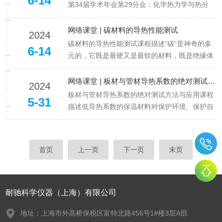
6-14
高性能增强材料、基体材料、夹芯材料、辅助
第34届学术年会第29分会：化学热力学与热分
材...
析。中国化学会学术年会每两年召开一次，是我
国化学领域级别高、规模大、影响力广的综合性
网络课堂 | 碳材料的导热性能测试
2024
学术交流平台，至今已成功举办33届。广州·白
碳材料的导热性能测试课程描述“碳”是神奇的多
6-14
云国际会议中心6月18日9:00会议中心：3号楼2
元的，它既是最硬又是最软的材料，既是绝缘体
层东方厅前...
又是导电体，既是隔热材料又是导热材料。碳材
料低调的服务于生活的方方面面，从最贴近我们
网络课堂 | 板材与管材导热系数的绝对测试方法与应用
2024
的生活领域，到科技前沿的航空航天；从人类的
板材与管材导热系数的绝对测试方法与应用课程
5-31
生存中作为热能来源的木炭，到表达爱意浓浓的
描述低导热系数的保温材料对保护环境、保护自
炫亮钻石；从开启人类文明用...
然资源和节约能源方面具有非常重要的意义，且
随着“碳达峰、碳中和”战略的实施，这些材料的
研发将得到新的发展。本讲座将针对低导热系数
首页
上一页
下一页
末页
的板材和管材详细介绍防护热板法和圆管法的导
热仪，包括测试的相关性能参...
耐驰科学仪器（上海）有限公司
地址：上海市外高桥保税区富特北路456号1#楼3层A部