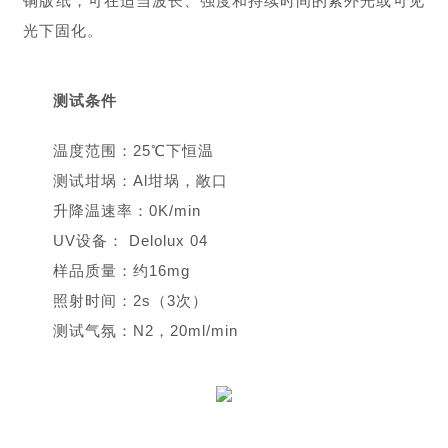
铜版纸，可在适当波长、强度和持续时间的紫外光或可见
光下固化。
测试条件
温度范围：25℃下恒温
测试坩埚：Al坩埚，敞口
升降温速率：0K/min
UV设备： Delolux 04
样品质量：约16mg
照射时间：2s（3次）
测试气氛：N2，20ml/min