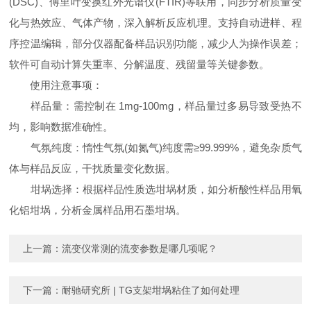
(DSC)、傅里叶变换红外光谱仪(FTIR)等联用，同步分析质量变
化与热效应、气体产物，深入解析反应机理。支持自动进样、程
序控温编辑，部分仪器配备样品识别功能，减少人为操作误差；
软件可自动计算失重率、分解温度、残留量等关键参数。
使用注意事项：
样品量：需控制在 1mg-100mg，样品量过多易导致受热不
均，影响数据准确性。
气氛纯度：惰性气氛(如氮气)纯度需≥99.999%，避免杂质气
体与样品反应，干扰质量变化数据。
坩埚选择：根据样品性质选坩埚材质，如分析酸性样品用氧
化铝坩埚，分析金属样品用石墨坩埚。
上一篇：
流变仪常测的流变参数是哪几项呢？
下一篇：
耐驰研究所 | TG支架坩埚粘住了如何处理