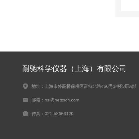
耐驰科学仪器（上海）有限公司
地址：上海市外高桥保税区富特北路456号1#楼3层A部
邮箱：nsi@netzsch.com
传真：021-58663120