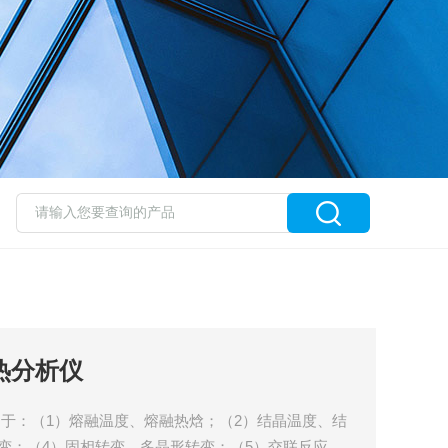
合热分析仪
 可用于：（1）熔融温度、熔融热焓；（2）结晶温度、结
变；（4）固相转变、多晶形转变；（5）交联反应、