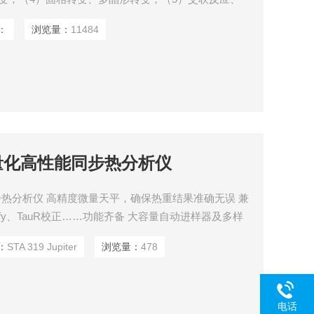
热稳定性、分解过程；（8）吸附与解吸、氧化与还
：
浏览量：
11484
加剂、水分与挥发物测量；（11）反应动力学。
ter轻量化高性能同步热分析仪
高性能同步热分析仪 高精度微量天平，确保热重结果准确无误 兼
entify、TauR校正……功能齐备 大容量自动进样器及多样
究深度
：
STA 319 Jupiter
浏览量：
478
电话